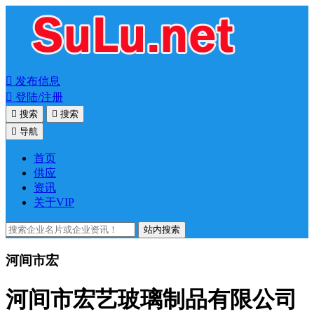

发布信息

登陆/注册

搜索

搜索

导航
首页
供应
资讯
关于VIP
站内搜索
河间市宏
河间市宏艺玻璃制品有限公司